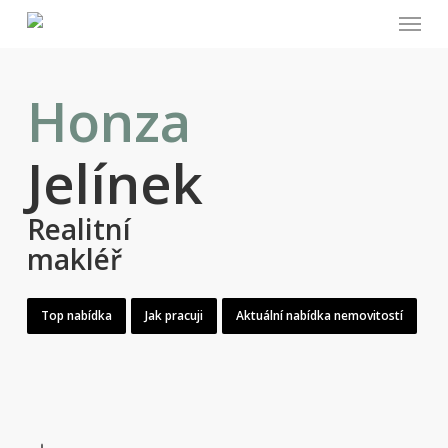
Menu
Skip
to
main
content
Honza
Jelínek
Realitní
makléř
Top nabídka
Jak pracuji
Aktuální nabídka nemovitostí
Navigate to the next section