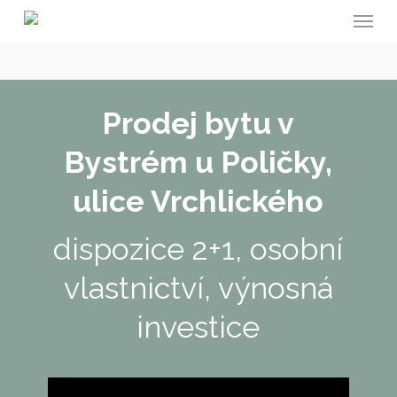
Menu
Skip
to
main
content
Prodej bytu v
Bystrém u Poličky,
ulice Vrchlického
dispozice 2+1, osobní
vlastnictví, výnosná
investice