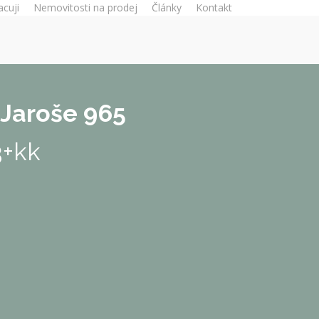
acuji
Nemovitosti na prodej
Články
Kontakt
 Jaroše 965
3+kk