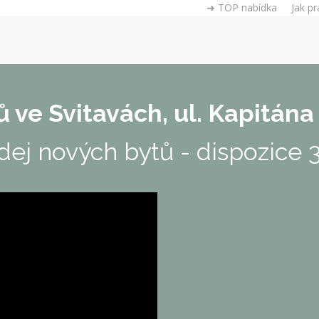
➜ TOP nabídka
Jak pr
ů ve Svitavách, ul. Kapitána
dej nových bytů - dispozice 