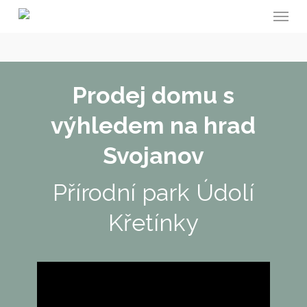
Menu
Skip
to
main
content
Prodej domu s
výhledem na hrad
Svojanov
Přírodní park Údolí
Křetínky