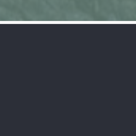
Popis
Moderní rodinný mezonet 4+kk se zahradou v Čisté
u Litomyšle
Objevte bydlení, kde se snoubí komfort novostavby
s klidem venkova. Váš nový domov s nadstandardní
rekuperací a vlastní zahradou čeká, až mu vtisknete
finální tvář.