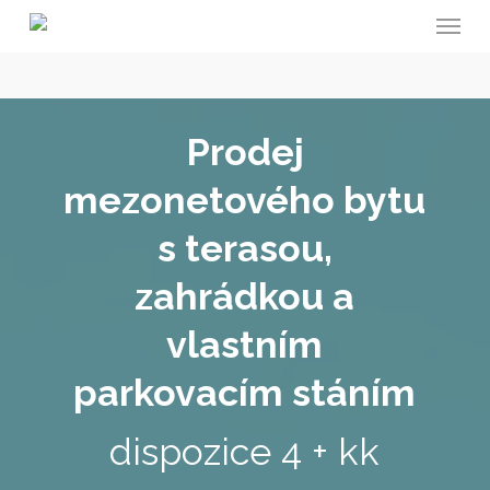
Menu
Skip
to
main
content
Prodej
mezonetového bytu
s terasou,
zahrádkou a
vlastním
parkovacím stáním
dispozice 4 + kk