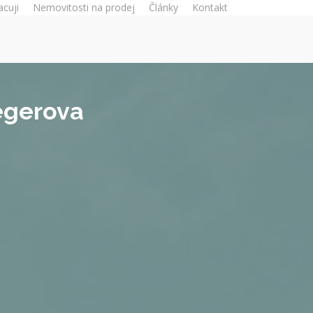
acuji
Nemovitosti na prodej
Články
Kontakt
egerova