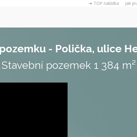
➜ TOP nabídka
Jak pr
 pozemku - Polička, ulice H
Stavební pozemek 1 384 m²