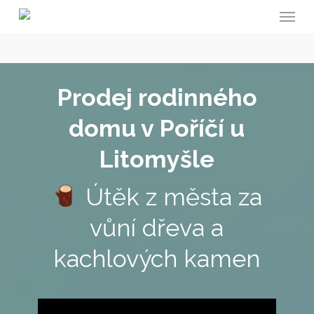
Menu
Skip
to
main
content
Prodej rodinného
domu v Poříčí u
Litomyšle
Útěk z města za
vůní dřeva a
kachlových kamen