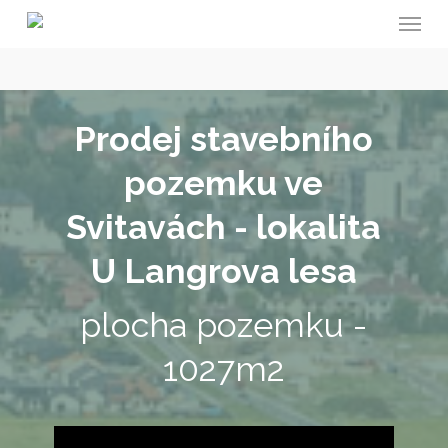
Menu
Skip
to
main
content
Prodej stavebního
pozemku ve
Svitavách - lokalita
U Langrova lesa
plocha pozemku -
1027m2