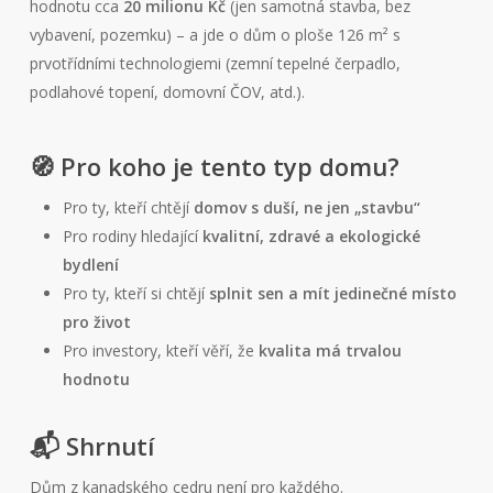
hodnotu cca
20 milionu Kč
(jen samotná stavba, bez
vybavení, pozemku) – a jde o dům o ploše 126 m² s
prvotřídními technologiemi (zemní tepelné čerpadlo,
podlahové topení, domovní ČOV, atd.).
🧭 Pro koho je tento typ domu?
Pro ty, kteří chtějí
domov s duší, ne jen „stavbu“
Pro rodiny hledající
kvalitní, zdravé a ekologické
bydlení
Pro ty, kteří si chtějí
splnit sen a mít jedinečné místo
pro život
Pro investory, kteří věří, že
kvalita má trvalou
hodnotu
📬 Shrnutí
Dům z kanadského cedru není pro každého.