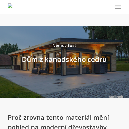
Menu
Skip
to
main
content
Nemovitost
Dům z kanadského cedru
Proč zrovna tento materiál mění
pohled na moderní dřevostavby