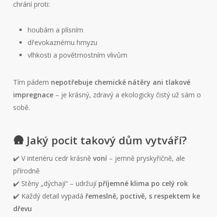
chrání proti:
houbám a plísním
dřevokaznému hmyzu
vlhkosti a povětrnostním vlivům
Tím pádem
nepotřebuje chemické nátěry ani tlakové
impregnace
– je krásný, zdravý a ekologicky čistý už sám o
sobě.
🛖 Jaký pocit takový dům vytváří?
✔️ V interiéru cedr krásně
voní
– jemně pryskyřičně, ale
přírodně
✔️ Stěny „dýchají“ – udržují
příjemné klima po celý rok
✔️ Každý detail vypadá
řemeslně, poctivě, s respektem ke
dřevu