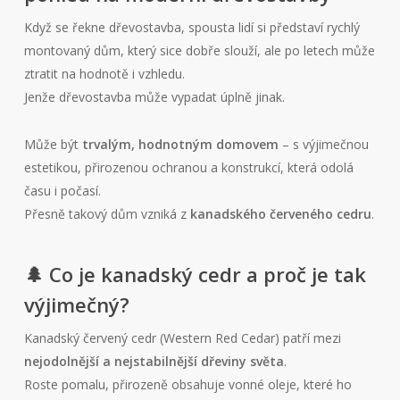
Když se řekne dřevostavba, spousta lidí si představí rychlý
montovaný dům, který sice dobře slouží, ale po letech může
ztratit na hodnotě i vzhledu.
Jenže dřevostavba může vypadat úplně jinak.
Může být
trvalým, hodnotným domovem
– s výjimečnou
estetikou, přirozenou ochranou a konstrukcí, která odolá
času i počasí.
Přesně takový dům vzniká z
kanadského červeného cedru
.
🌲 Co je kanadský cedr a proč je tak
výjimečný?
Kanadský červený cedr (Western Red Cedar) patří mezi
nejodolnější a nejstabilnější dřeviny světa
.
Roste pomalu, přirozeně obsahuje vonné oleje, které ho