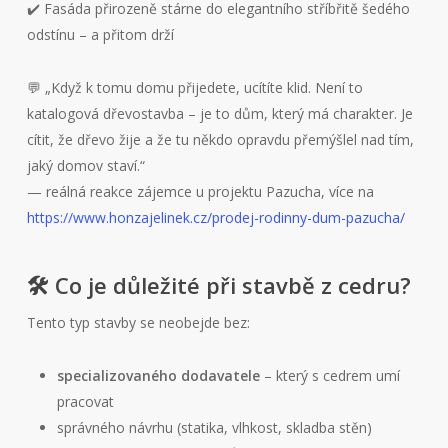
✔️ Fasáda přirozeně stárne do elegantního stříbřitě šedého
odstínu – a přitom drží
💬 „Když k tomu domu přijedete, ucítíte klid. Není to
katalogová dřevostavba – je to dům, který má charakter. Je
cítit, že dřevo žije a že tu někdo opravdu přemýšlel nad tím,
jaký domov staví.“
— reálná reakce zájemce u projektu Pazucha, více na
https://www.honzajelinek.cz/prodej-rodinny-dum-pazucha/
🛠️ Co je důležité při stavbě z cedru?
Tento typ stavby se neobejde bez:
specializovaného dodavatele
– který s cedrem umí
pracovat
správného návrhu (statika, vlhkost, skladba stěn)