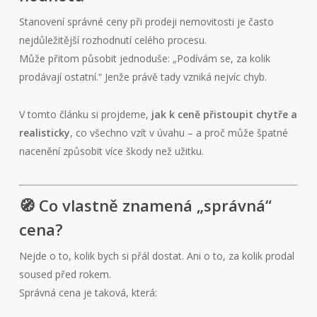
Stanovení správné ceny při prodeji nemovitosti je často
nejdůležitější rozhodnutí celého procesu.
Může přitom působit jednoduše: „Podívám se, za kolik
prodávají ostatní.“ Jenže právě tady vzniká nejvíc chyb.
V tomto článku si projdeme,
jak k ceně přistoupit chytře a
realisticky
, co všechno vzít v úvahu – a proč může špatné
nacenění způsobit více škody než užitku.
🧭 Co vlastně znamená „správná“
cena?
Nejde o to, kolik bych si přál dostat. Ani o to, za kolik prodal
soused před rokem.
Správná cena je taková, která: