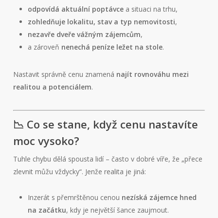
odpovídá aktuální poptávce
a situaci na trhu,
zohledňuje lokalitu, stav a typ nemovitosti
,
nezavře dveře vážným zájemcům
,
a zároveň
nenechá peníze ležet na stole
.
Nastavit správně cenu znamená
najít rovnováhu mezi
realitou a potenciálem
.
📉 Co se stane, když cenu nastavíte
moc vysoko?
Tuhle chybu dělá spousta lidí – často v dobré víře, že „přece
zlevnit můžu vždycky“. Jenže realita je jiná:
Inzerát s přemrštěnou cenou
nezíská zájemce hned
na začátku
, kdy je největší šance zaujmout.