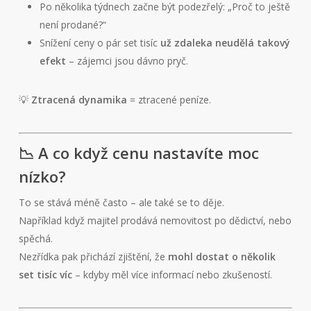
Po několika týdnech začne být podezřelý: „Proč to ještě
není prodané?“
Snížení ceny o pár set tisíc
už zdaleka neudělá takový
efekt
– zájemci jsou dávno pryč.
💡
Ztracená dynamika
= ztracené peníze.
📉 A co když cenu nastavíte moc
nízko?
To se stává méně často – ale také se to děje.
Například když majitel prodává nemovitost po dědictví, nebo
spěchá.
Nezřídka pak přichází zjištění, že
mohl dostat o několik
set tisíc víc
– kdyby měl více informací nebo zkušeností.