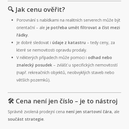
🔍 Jak cenu ověřit?
Porovnání s nabídkami na realitních serverech může být
orientační – ale
je potřeba umět filtrovat a číst mezi
řádky
.
Je dobré sledovat i
údaje z katastru
– tedy ceny, za
které se nemovitosti opravdu prodaly.
V některých případech může pomoci i
odhad nebo
znalecký posudek
– zvlášť u specifických nemovitostí
(např. rekreačních objektů, neobvyklých staveb nebo
větších pozemků).
🛠️ Cena není jen číslo – je to nástroj
Správně zvolená prodejní cena
není jen startovní čára
, ale
součást strategie
.