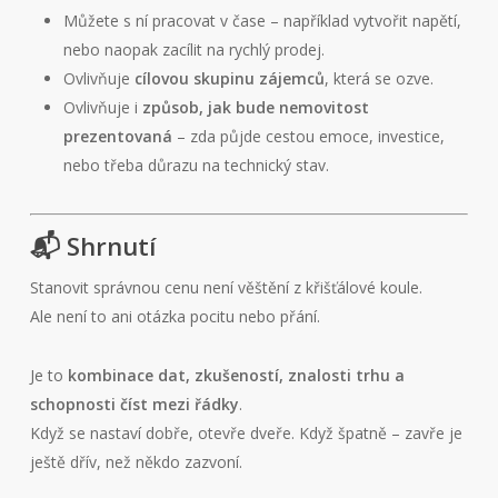
Můžete s ní pracovat v čase – například vytvořit napětí,
nebo naopak zacílit na rychlý prodej.
Ovlivňuje
cílovou skupinu zájemců
, která se ozve.
Ovlivňuje i
způsob, jak bude nemovitost
prezentovaná
– zda půjde cestou emoce, investice,
nebo třeba důrazu na technický stav.
📬 Shrnutí
Stanovit správnou cenu není věštění z křišťálové koule.
Ale není to ani otázka pocitu nebo přání.
Je to
kombinace dat, zkušeností, znalosti trhu a
schopnosti číst mezi řádky
.
Když se nastaví dobře, otevře dveře. Když špatně – zavře je
ještě dřív, než někdo zazvoní.